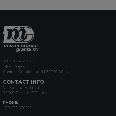
P.I. 00224630160
REA 125868
Capitale Sociale euro 1.835.350,00 i.v.
CONTACT INFO
Via Sandro Pertini, 34
24060 Telgate (BG) Italy
PHONE:
+39 035 830555