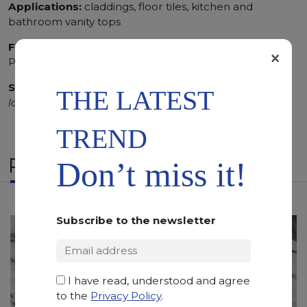
Applications:
claddings, floor tiles, kitchen and
bathroom vanity tops
Finishing:
Brushed, Bushhammered, Flamed, Honed,
×
Polished, Sandblasted, Waterjet
SCS
:
Stone Care System highly recommended for a
THE LATEST
longer duration.
TREND
RELATED PRODUCTS
Don’t miss it!
Subscribe to the newsletter
I have read, understood and agree
to the
Privacy Policy
.