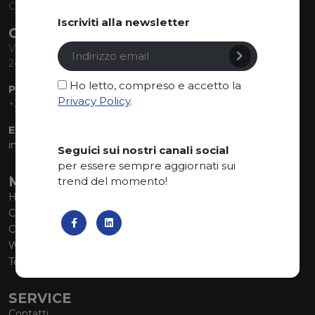
Capitale Sociale euro 1.835.350,00 i.v.
Iscriviti alla newsletter
CONTACT INFO
Via Sandro Pertini, 34
24060 Telgate (BG) Italy
Ho letto, compreso e accetto la
PHONE:
Privacy Policy
.
+39 035 830555
EMAIL:
info@marmiorobici.it
Seguici sui nostri canali social
per essere sempre aggiornati sui
MAIN MENU
trend del momento!
Home
Chi siamo
Collezioni
What’s new
Tecnologia SCS
SERVICE
Contatti