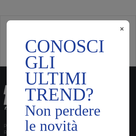
×
CONOSCI
GLI
ULTIMI
TREND?
Non perdere
le novità
P.I. 00224630160
REA 125868